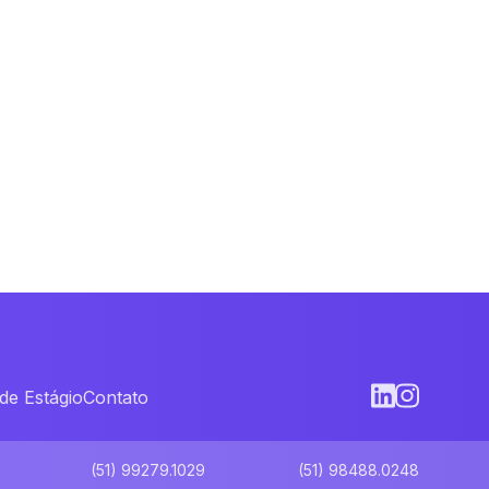
de Estágio
Contato
(51) 99279.1029
(51) 98488.0248