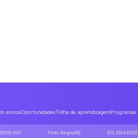
m somos
Oportunidades
Trilha de aprendizagem
Programas 
 91010-007
Porto Alegre/RS
(51) 3254.8200