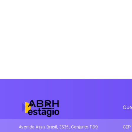
Que
Avenida Assis Brasil, 3535, Conjunto 1109
CEP