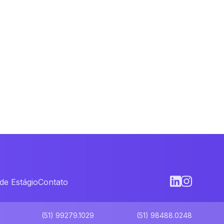
de Estágio
Contato
(51) 99279.1029
(51) 98488.0248