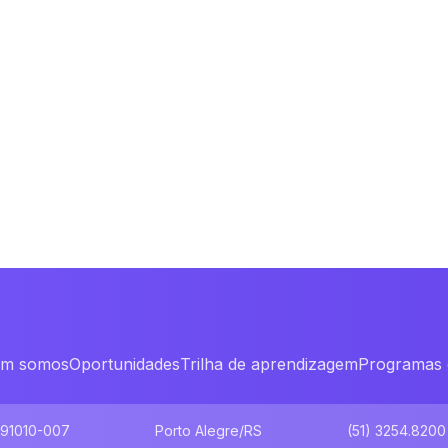
m somos
Oportunidades
Trilha de aprendizagem
Programas 
 91010-007
Porto Alegre/RS
(51) 3254.8200