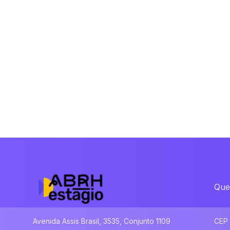
Que
Avenida Assis Brasil, 3535, Conjunto 1109
CEP