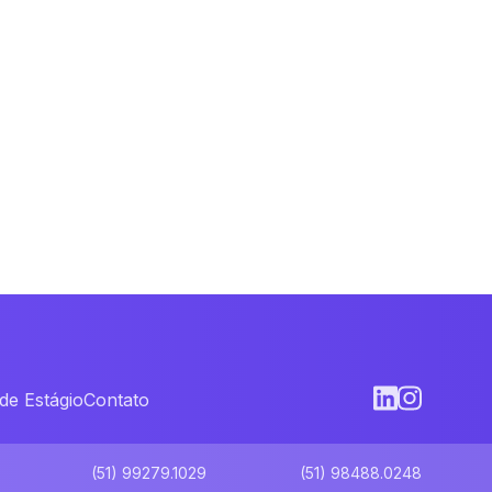
de Estágio
Contato
(51) 99279.1029
(51) 98488.0248