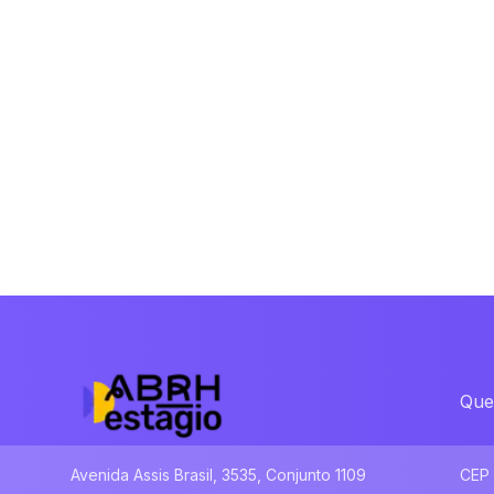
Que
Avenida Assis Brasil, 3535, Conjunto 1109
CEP