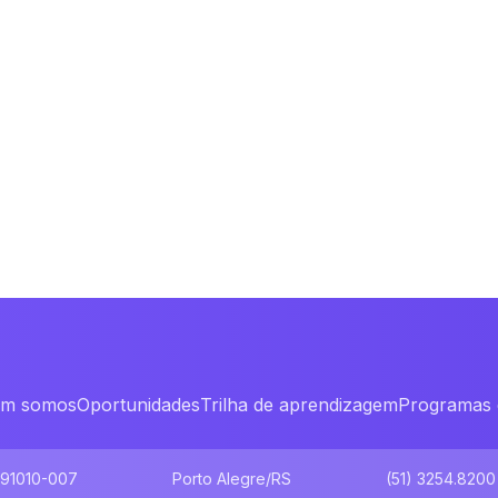
m somos
Oportunidades
Trilha de aprendizagem
Programas 
 91010-007
Porto Alegre/RS
(51) 3254.8200