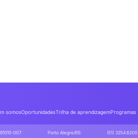
m somos
Oportunidades
Trilha de aprendizagem
Programas 
 91010-007
Porto Alegre/RS
(51) 3254.8200