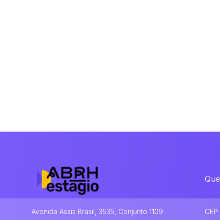
Que
Avenida Assis Brasil, 3535, Conjunto 1109
CEP