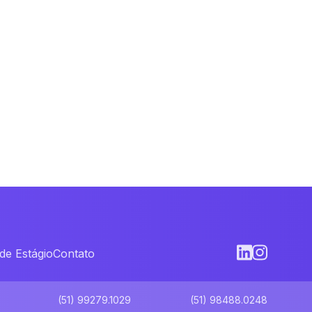
de Estágio
Contato
(51) 99279.1029
(51) 98488.0248